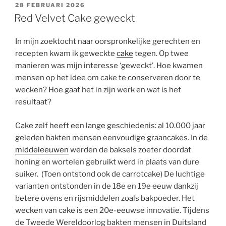
GEPLAATST
28 FEBRUARI 2026
OP
Red Velvet Cake geweckt
In mijn zoektocht naar oorspronkelijke gerechten en
recepten kwam ik geweckte
cake
tegen. Op twee
manieren was mijn interesse ‘geweckt’. Hoe kwamen
mensen op het idee om cake te conserveren door te
wecken? Hoe gaat het in zijn werk en wat is het
resultaat?
Cake zelf heeft een lange geschiedenis: al 10.000 jaar
geleden bakten mensen eenvoudige graancakes. In de
middeleeuwen
werden de baksels zoeter doordat
honing en wortelen gebruikt werd in plaats van dure
suiker. (Toen ontstond ook de carrotcake) De luchtige
varianten ontstonden in de 18e en 19e eeuw dankzij
betere ovens en rijsmiddelen zoals bakpoeder. Het
wecken van cake is een 20e-eeuwse innovatie. Tijdens
de Tweede Wereldoorlog bakten mensen in Duitsland