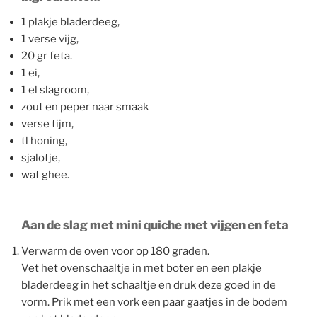
1 plakje bladerdeeg,
1 verse vijg,
20 gr feta.
1 ei,
1 el slagroom,
zout en peper naar smaak
verse tijm,
tl honing,
sjalotje,
wat ghee.
Aan de slag met mini quiche met vijgen en feta
Verwarm de oven voor op 180 graden.
Vet het ovenschaaltje in met boter en een plakje
bladerdeeg in het schaaltje en druk deze goed in de
vorm. Prik met een vork een paar gaatjes in de bodem