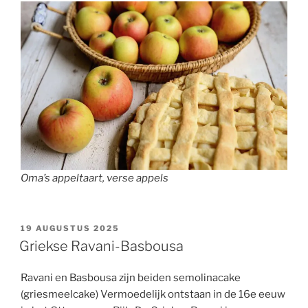
Oma’s appeltaart, verse appels
GEPLAATST
19 AUGUSTUS 2025
OP
Griekse Ravani-Basbousa
Ravani en Basbousa zijn beiden semolinacake
(griesmeelcake) Vermoedelijk ontstaan in de 16e eeuw