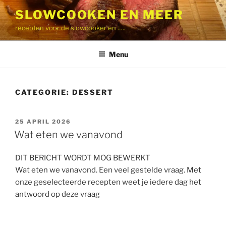
Ga
SLOWCOOKEN EN MEER
naar
recepten voor de slowcooker en …..
de
inhoud
Menu
CATEGORIE:
DESSERT
GEPLAATST
25 APRIL 2026
OP
Wat eten we vanavond
DIT BERICHT WORDT MOG BEWERKT
Wat eten we vanavond. Een veel gestelde vraag. Met
onze geselecteerde recepten weet je iedere dag het
antwoord op deze vraag