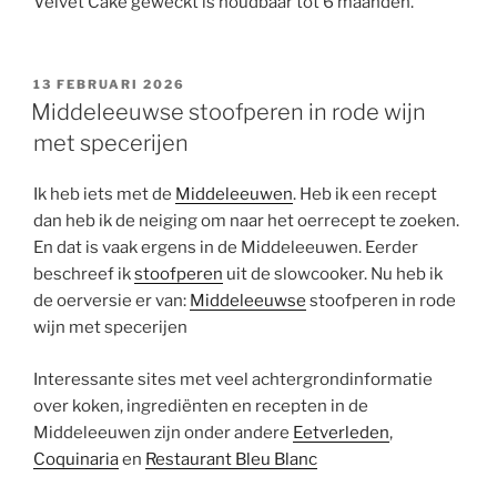
Velvet Cake geweckt is houdbaar tot 6 maanden.
GEPLAATST
13 FEBRUARI 2026
OP
Middeleeuwse stoofperen in rode wijn
met specerijen
Ik heb iets met de
Middeleeuwen
. Heb ik een recept
dan heb ik de neiging om naar het oerrecept te zoeken.
En dat is vaak ergens in de Middeleeuwen. Eerder
beschreef ik
stoofperen
uit de slowcooker. Nu heb ik
de oerversie er van:
Middeleeuwse
stoofperen in rode
wijn met specerijen
Interessante sites met veel achtergrondinformatie
over koken, ingrediënten en recepten in de
Middeleeuwen zijn onder andere
Eetverleden
,
Coquinaria
en
Restaurant Bleu Blanc