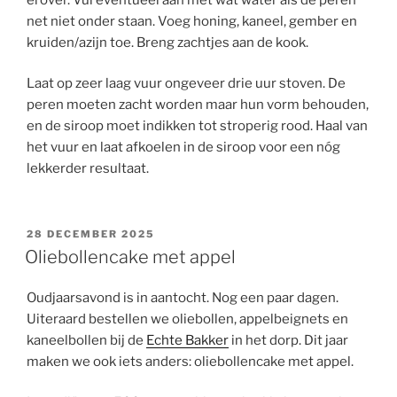
net niet onder staan. Voeg honing, kaneel, gember en
kruiden/azijn toe. Breng zachtjes aan de kook.
Laat op zeer
laag
vuur ongeveer drie uur stoven. De
peren moeten zacht worden maar hun vorm behouden,
en de siroop moet indikken tot stroperig rood. Haal van
het vuur en laat afkoelen in de siroop voor een nóg
lekkerder resultaat.
GEPLAATST
28 DECEMBER 2025
OP
Oliebollencake met appel
Oudjaarsavond is in aantocht. Nog een paar dagen.
Uiteraard bestellen we oliebollen, appelbeignets en
kaneelbollen bij de
Echte Bakker
in het dorp. Dit jaar
maken we ook iets anders: oliebollencake met appel.