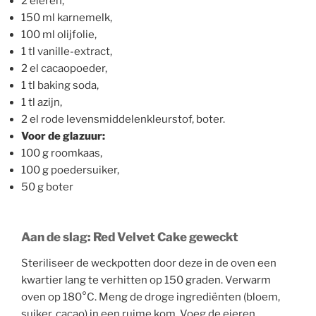
2 eieren,
150 ml karnemelk,
100 ml olijfolie,
1 tl vanille-extract,
2 el cacaopoeder,
1 tl baking soda,
1 tl azijn,
2 el rode levensmiddelenkleurstof, boter.
Voor de glazuur:
100 g roomkaas,
100 g poedersuiker,
50 g boter
Aan de slag: Red Velvet Cake geweckt
Steriliseer de weckpotten door deze in de oven een
kwartier lang te verhitten op 150 graden. Verwarm
oven op 180°C. Meng de droge ingrediënten (bloem,
suiker, cacao) in een ruime kom. Voeg de eieren,