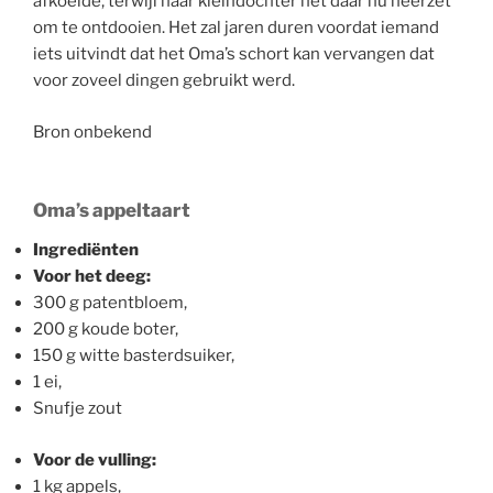
afkoelde, terwijl haar kleindochter het daar nu neerzet
om te ontdooien. Het zal jaren duren voordat iemand
iets uitvindt dat het Oma’s schort kan vervangen dat
voor zoveel dingen gebruikt werd.
Bron onbekend
Oma’s appeltaart
Ingrediënten
Voor het deeg:
300 g patentbloem,
200 g koude boter,
150 g witte basterdsuiker,
1 ei,
Snufje zout
Voor de vulling:
1 kg appels,