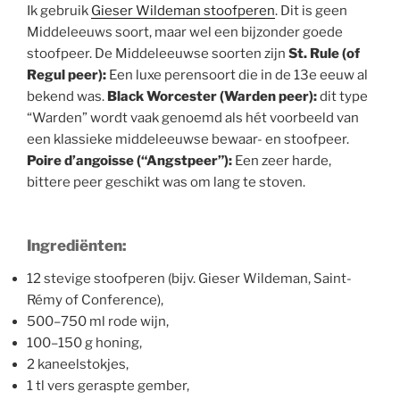
Ik gebruik
Gieser Wildeman stoofperen
. Dit is geen
Middeleeuws soort, maar wel een bijzonder goede
stoofpeer. De Middeleeuwse soorten zijn
St. Rule (of
Regul peer):
Een luxe perensoort die in de 13e eeuw al
bekend was.
Black Worcester (Warden peer):
dit type
“Warden” wordt vaak genoemd als hét voorbeeld van
een klassieke middeleeuwse bewaar- en stoofpeer.
Poire d’angoisse (“Angstpeer”):
Een zeer harde,
bittere peer geschikt was om lang te stoven.
Ingrediënten:
12 stevige stoofperen (bijv. Gieser Wildeman, Saint-
Rémy of Conference),
500–750 ml rode wijn,
100–150 g honing,
2 kaneelstokjes,
1 tl vers geraspte gember,