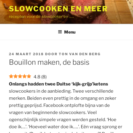
Ga
SLOWCOOKEN EN MEER
naar
recepten voor de slowcooker en …..
de
inhoud
Menu
GEPLAATST
24 MAART 2018
DOOR
TON VAN DEN BERG
OP
Bouillon maken, de basis
4.8
(
8
)
Onlangs hadden twee Duitse ‘kijk-grijp’ketens
slowcookers in de aanbieding. Twee verschillende
merken. Beiden even prettig in de omgang en zeker
prettig geprijsd. Facebook ontplofte bijna van de
vragen van beginnende slowcookers. Veel
ogenschijnlijk simpele vragen werden gesteld. ‘Hoe
doe ik….’. ‘Hoeveel water doe ik…..’. Eén vraag sprong er