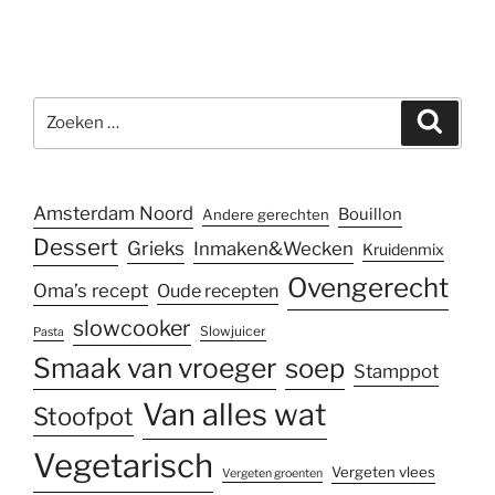
Zoeken
Zoeke
naar:
Amsterdam Noord
Bouillon
Andere gerechten
Dessert
Grieks
Inmaken&Wecken
Kruidenmix
Ovengerecht
Oma’s recept
Oude recepten
slowcooker
Slowjuicer
Pasta
Smaak van vroeger
soep
Stamppot
Van alles wat
Stoofpot
Vegetarisch
Vergeten vlees
Vergeten groenten