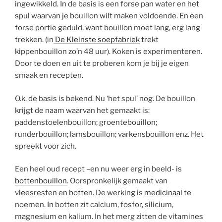
ingewikkeld. In de basis is een forse pan water en het
spul waarvan je bouillon wilt maken voldoende. En een
forse portie geduld, want bouillon moet lang, erg lang
trekken. (in
De Kleinste soepfabriek
trekt
kippenbouillon zo’n 48 uur). Koken is experimenteren.
Door te doen en uit te proberen kom je bij je eigen
smaak en recepten.
O.k. de basis is bekend. Nu ‘het spul’ nog. De bouillon
krijgt de naam waarvan het gemaakt is:
paddenstoelenbouillon; groentebouillon;
runderbouillon; lamsbouillon; varkensbouillon enz. Het
spreekt voor zich.
Een heel oud recept –en nu weer erg in beeld- is
bottenbouillon
. Oorspronkelijk gemaakt van
vleesresten en botten. De werking is
medicinaal
te
noemen. In botten zit calcium, fosfor, silicium,
magnesium en kalium. In het merg zitten de vitamines