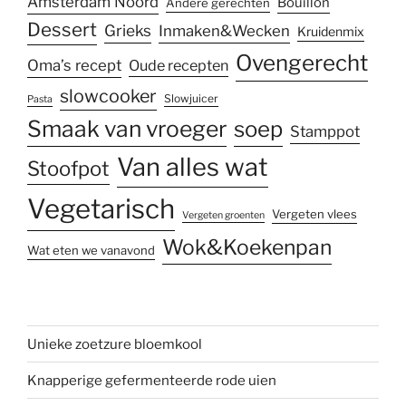
Amsterdam Noord
Bouillon
Andere gerechten
Dessert
Grieks
Inmaken&Wecken
Kruidenmix
Ovengerecht
Oma’s recept
Oude recepten
slowcooker
Slowjuicer
Pasta
Smaak van vroeger
soep
Stamppot
Van alles wat
Stoofpot
Vegetarisch
Vergeten vlees
Vergeten groenten
Wok&Koekenpan
Wat eten we vanavond
Unieke zoetzure bloemkool
Knapperige gefermenteerde rode uien