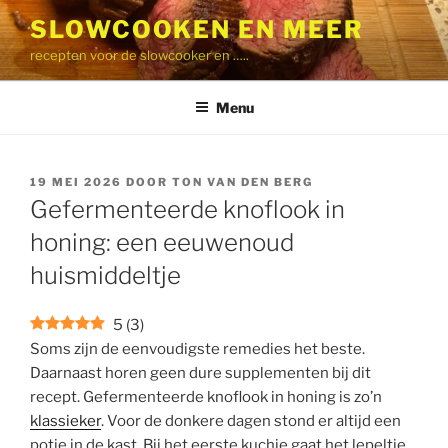
Ga
SLOWCOOKEN EN MEER
naar
recepten voor de slowcooker en …..
de
inhoud
Menu
GEPLAATST
19 MEI 2026
DOOR
TON VAN DEN BERG
OP
Gefermenteerde knoflook in
honing: een eeuwenoud
huismiddeltje
5
(
3
)
Soms zijn de eenvoudigste remedies het beste.
Daarnaast horen geen dure supplementen bij dit
recept. Gefermenteerde knoflook in honing is zo’n
klassieker
. Voor de donkere dagen stond er altijd een
potje in de kast. Bij het eerste kuchje gaat het lepeltje