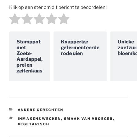
Klik op een ster om dit bericht te beoordelen!
Stamppot
Knapperige
Unieke
met
gefermenteerde
zoetzur
Zoete-
rode uien
bloemko
Aardappel,
prei en
geitenkaas
CATEGORIEËN
ANDERE GERECHTEN
TAGS
INMAKEN&WECKEN
,
SMAAK VAN VROEGER
,
VEGETARISCH