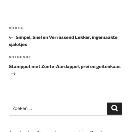
Bericht
Vorig
VORIGE
navigatie
bericht
Simpel, Snel en Verrassend Lekker, ingemaakte
sjalotjes
Volgend
VOLGENDE
bericht
Stamppot met Zoete-Aardappel, prei en geitenkaas
Zoeken
Zoeke
naar: