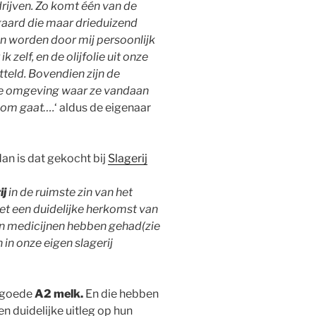
drijven. Zo komt één van de
ngaard die maar drieduizend
gen worden door mij persoonlijk
 zelf, en de olijfolie uit onze
eld. Bovendien zijn de
e omgeving waar ze vandaan
 om gaat….
‘ aldus de eigenaar
an is dat gekocht bij
Slagerij
ij
in de ruimste zin van het
et een duidelijke herkomst van
en medicijnen hebben gehad(zie
in onze eigen slagerij
h goede
A2 melk.
En die hebben
 duidelijke uitleg op hun