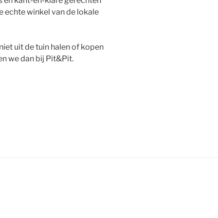
s en kant-en-klare gerechten
de echte winkel van de lokale
niet uit de tuin halen of kopen
n we dan bij Pit&Pit.