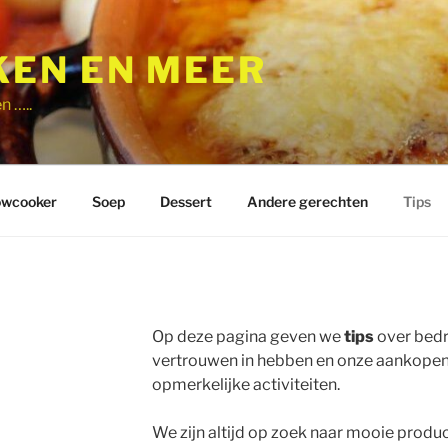
EN EN MEER
n …..
owcooker
Soep
Dessert
Andere gerechten
Tips
Op deze pagina geven we
tips
over bedr
vertrouwen in hebben en onze aankopen
opmerkelijke activiteiten.
We zijn altijd op zoek naar mooie produc