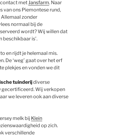
n contact met
Jansfarm
. Naar
ees van ons Piemontese rund,
n. Allemaal zonder
lees normaal bij de
eserveerd wordt? Wij willen dat
 beschikbaar is’.
o en rijdt je helemaal mis.
. De ‘weg’ gaat over het erf
e plekjes en vonden we dit
ische tuinderij
diverse
O gecertificeerd. Wij verkopen
aar we leveren ook aan diverse
ersey melk bij
Klein
 bezienswaardigheid op zich.
ok verschillende