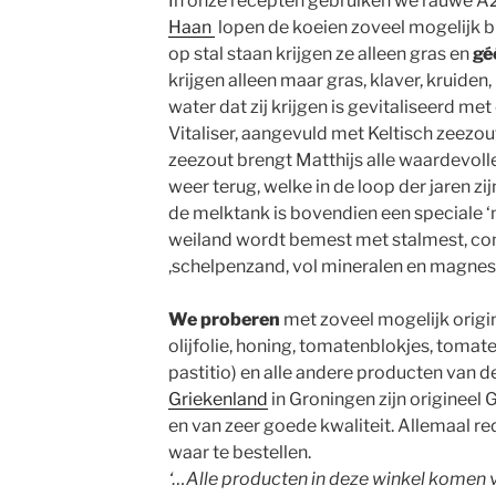
In onze recepten gebruiken we rauwe A2
Haan
lopen de koeien zoveel mogelijk bu
op stal staan krijgen ze alleen gras en
gé
krijgen alleen maar gras, klaver, kruiden,
water dat zij krijgen is gevitaliseerd m
Vitaliser, aangevuld met Keltisch zeezou
zeezout brengt Matthijs alle waardevoll
weer terug, welke in de loop der jaren zi
de melktank is bovendien een speciale ‘
weiland wordt bemest met stalmest, co
,schelpenzand, vol mineralen en magnes
We proberen
met zoveel mogelijk origi
olijfolie, honing, tomatenblokjes, tomate
pastitio) en alle andere producten van d
Griekenland
in Groningen zijn origineel G
en van zeer goede kwaliteit. Allemaal r
waar te bestellen.
‘…Alle producten in deze winkel komen va