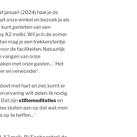
 januari (2024) haal je de
uit onze winkel en bezoek je als
e kunt genieten van een
y A2 melk). Wil je in de zomer
an mag je een trekkerstentje
oor de faciliteiten. Natuurlijk
te vangen van onze
maken met onze gasten…’ Het
ster en verwonder’.
d doet met hart en ziel, komt er
 ervaring wilt delen. Ik nodig
 Dat zijn
stiltemeditaties
en
ies sluiten aan op dat wat men
 op te heffen…’