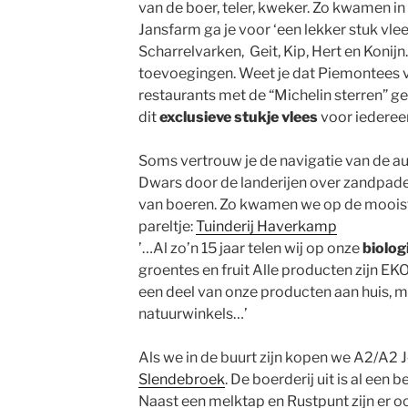
van de boer, teler, kweker. Zo kwamen i
Jansfarm ga je voor ‘een lekker stuk vl
Scharrelvarken, Geit, Kip, Hert en Konij
toevoegingen. Weet je dat Piemontees v
restaurants met de “Michelin sterren” g
dit
exclusieve stukje vlees
voor iedereen
Soms vertrouw je de navigatie van de aut
Dwars door de landerijen over zandpaden
van boeren. Zo kwamen we op de mooist
pareltje:
Tuinderij Haverkamp
’…Al zo’n 15 jaar telen wij op onze
biolog
groentes en fruit Alle producten zijn EK
een deel van onze producten aan huis, m
natuurwinkels…’
Als we in de buurt zijn kopen we A2/A2 J
Slendebroek
. De boerderij uit is al een
Naast een melktap en Rustpunt zijn er o