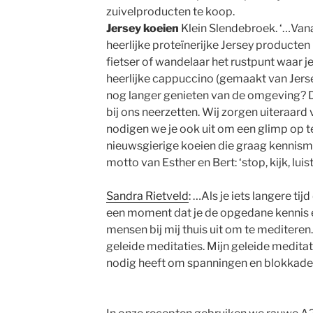
zuivelproducten te koop.
Jersey koeien
Klein Slendebroek. ‘…Vanaf
heerlijke proteïnerijke Jersey producten 
fietser of wandelaar het rustpunt waar j
heerlijke cappuccino (gemaakt van Jerse
nog langer genieten van de omgeving? D
bij ons neerzetten. Wij zorgen uiteraard v
nodigen we je ook uit om een glimp op 
nieuwsgierige koeien die graag kennis
motto van Esther en Bert: ‘stop, kijk, lui
Sandra Rietveld
: …Als je iets langere tij
een moment dat je de opgedane kennis en
mensen bij mij thuis uit om te mediteren.
geleide meditaties. Mijn geleide meditat
nodig heeft om spanningen en blokkades