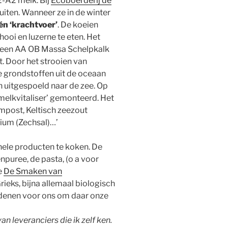
-A2 melk. Bij
Ecoboerderij de
iten. Wanneer ze in de winter
én ‘krachtvoer’
. De koeien
 hooi en luzerne te eten. Het
et een AA OB Massa Schelpkalk
t. Door het strooien van
e grondstoffen uit de oceaan
jn uitgespoeld naar de zee. Op
melkvitaliser’ gemonteerd. Het
mpost, Keltisch zeezout
ium (Zechsal)…’
nele producten te koken. De
npuree, de pasta, (o a voor
e
De Smaken van
rieks, bijna allemaal biologisch
edenen voor ons om daar onze
n leveranciers die ik zelf ken.