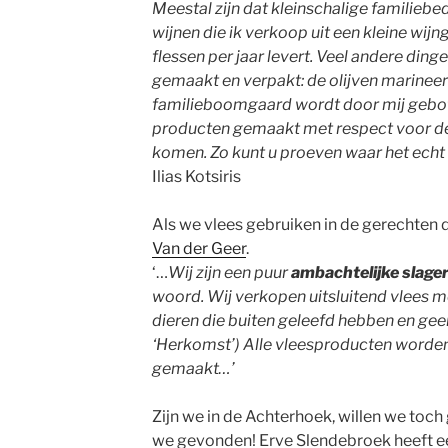
Meestal zijn dat kleinschalige familiebe
wijnen die ik verkoop uit een kleine wij
flessen per jaar levert. Veel andere din
gemaakt en verpakt: de olijven marineer ik
familieboomgaard wordt door mij gebott
producten gemaakt met respect voor d
komen. Zo kunt u proeven waar het echt
Ilias Kotsiris
Als we vlees gebruiken in de gerechten d
Van der Geer
.
‘…
Wij zijn een puur
ambachtelijke
slager
woord. Wij verkopen uitsluitend vlees m
dieren die buiten geleefd hebben en ge
‘Herkomst’) Alle vleesproducten worden 
gemaakt…’
Zijn we in de Achterhoek, willen we toc
we gevonden! Erve Slendebroek heeft een