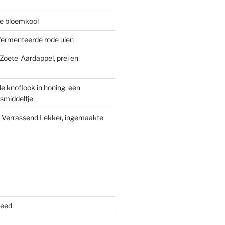
re bloemkool
fermenteerde rode uien
oete-Aardappel, prei en
 knoflook in honing: een
smiddeltje
n Verrassend Lekker, ingemaakte
feed