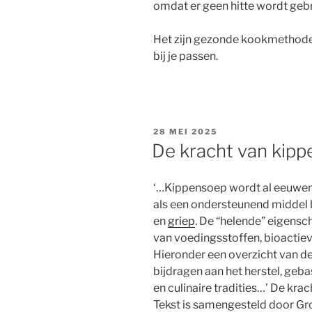
omdat er geen hitte wordt gebru
Het zijn gezonde kookmethodes
bij je passen.
GEPLAATST
28 MEI 2025
OP
De kracht van kip
‘…Kippensoep wordt al eeuwenl
als een ondersteunend middel bi
en
griep
. De “helende” eigens
van voedingsstoffen, bioactieve
Hieronder een overzicht van de
bijdragen aan het herstel, geb
en culinaire tradities…’ De kra
Tekst is samengesteld door G