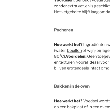
Voordelen:
Behoudt voedingsst
zonder extra vet, en is geschikt 
Het vetgehalte blijft laag omda
Pocheren
Hoe werkt het?
Ingrediënten w
(water,
bouillon
of wijn) bij la
80°C).
Voordelen:
Geen toegev
en texturen, vooral ideaal voor 
blijven grotendeels intact omd
Bakken in de oven
Hoe werkt het?
Voedsel wordt 
op een bakplaat of in een oven