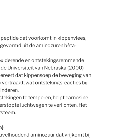
dipeptide dat voorkomt in kippenvlees,
t gevormd uit de aminozuren bèta-
tioxiderende en ontstekingsremmende
 de Universiteit van Nebraska (2000)
gereert dat kippensoep de beweging van
) vertraagt, wat ontstekingsreacties bij
inderen.
stekingen te temperen, helpt carnosine
rstopte luchtwegen te verlichten. Het
ysteem.
n
)
zwavelhoudend aminozuur dat vrijkomt bij