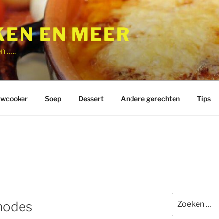
EN EN MEER
n …..
owcooker
Soep
Dessert
Andere gerechten
Tips
Zoeken
hodes
naar: