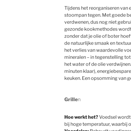
Tijdens het reorganiseren van
stoompan tegen. Met goede be
verdwenen, dus nog niet gebrui
gezonde kookmethodes wordt g
zonder dat je olie of boter hoef
de natuurlijke smaak en textu
het verlies van waardevolle vo
mineralen – in tegenstelling tot
het water of de olie verdwijnen.
minuten klaar), energiebespare
keuken. Een opsomming van 
Grille
n
Hoe werkt het?
Voedsel wordt b
bij hoge temperatuur, waarbij o