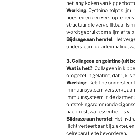
het lang koken van kippenbotten
Werking
: Cysteïne helpt slijm
hoesten en een verstopte neus 
structuur die vergelijkbaar is 
wordt gebruikt om slijm af te 
Bijdrage aan herstel
: Het verg
ondersteunt de ademhaling, wat 
3. Collageen en gelatine (uit 
Wat is het?
: Collageen in kipp
omgezet in gelatine, dat rijk is
Werking
: Gelatine ondersteun
immuunsysteem versterkt, aang
immuunsysteem in de darmen zi
ontstekingsremmende eigensc
nachtrust, wat essentieel is voo
Bijdrage aan herstel
: Het hydr
(licht verteerbaar bij ziekte), e
celreparatie te bevorderen.