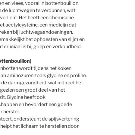
 en vlees, vooral in bottenbouillon.
 in de luchtwegen te verdunnen, wat
verlicht. Het heeft een chemische
met acetylcysteïne, een medicijn dat
breken bij luchtwegaandoeningen.
emakkelijkt het ophoesten van slijm en
cruciaal is bij griep en verkoudheid.
bottenbouillon)
enbotten wordt tijdens het koken
 aan aminozuren zoals glycine en proline.
t de darmgezondheid, wat indirect het
ezien een groot deel van het
t. Glycine heeft ook
happen en bevordert een goede
r herstel.
ateert, ondersteunt de spijsvertering
n helpt het lichaam te herstellen door