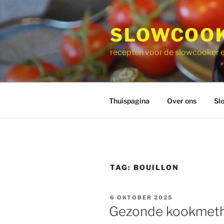
Ga
naar
SLOWCOOK
de
inhoud
recepten voor de slowcooker e
Thuispagina
Over ons
Sl
TAG:
BOUILLON
GEPLAATST
6 OKTOBER 2025
OP
Gezonde kookmet