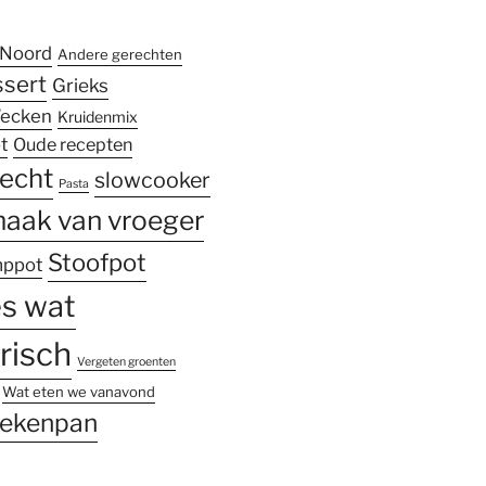
Noord
Andere gerechten
sert
Grieks
ecken
Kruidenmix
t
Oude recepten
echt
slowcooker
Pasta
aak van vroeger
Stoofpot
mppot
es wat
risch
Vergeten groenten
Wat eten we vanavond
ekenpan