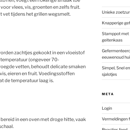
offen, voegt een rokerige smaak toe
voor vlees, vis, groenten en zelfs fruit.
Unieke zoetzu
t vet tijdens het grillen wegsmelt.
Knapperige ge
Stamppot met Z
geitenkaas
Gefermenteerde
orden zachtjes gekookt in een vloeistof
eeuwenoud hui
ge temperatuur (ongeveer 70-
oegde vetten, behoudt delicate smaken
Simpel, Snel e
vis, eieren en fruit. Voedingsstoffen
sjalotjes
at de temperatuur laag is.
META
Login
Vermeldingen 
bereid in een oven met droge hitte, vaak
schaal.
Reacties feed