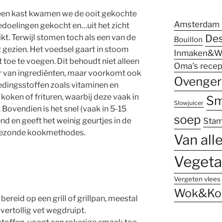
 een kast kwamen we de ooit gekochte
Amsterdam 
doelingen gekocht en…uit het zicht
Des
kt. Terwijl stomen toch als een van de
Bouillon
ezien. Het voedsel gaart in stoom
Inmaken&W
t toe te voegen. Dit behoudt niet alleen
Oma’s recep
ur van ingrediënten, maar voorkomt ook
Ovenger
edingsstoffen zoals vitaminen en
 koken of frituren, waarbij deze vaak in
Sm
Slowjuicer
 Bovendien is het snel (vaak in 5-15
soep
nd en geeft het weinig geurtjes in de
Sta
gezonde kookmethodes.
Van all
Vegeta
Vergeten vlees
Wok&Ko
ereid op een grill of grillpan, meestal
vertollig vet wegdruipt.