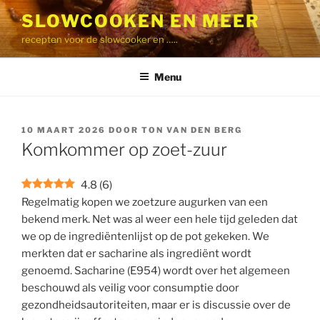
Ga
SLOWCOOKEN EN MEER
naar
recepten voor de slowcooker en …..
de
inhoud
Menu
GEPLAATST
10 MAART 2026
DOOR
TON VAN DEN BERG
OP
Komkommer op zoet-zuur
4.8
(
6
)
Regelmatig kopen we zoetzure augurken van een
bekend merk. Net was al weer een hele tijd geleden dat
we op de ingrediëntenlijst op de pot gekeken. We
merkten dat er sacharine als ingrediënt wordt
genoemd. Sacharine (E954) wordt over het algemeen
beschouwd als veilig voor consumptie door
gezondheidsautoriteiten, maar er is discussie over de