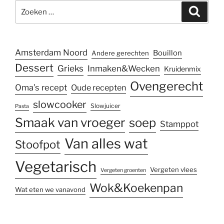
Zoeken
Zoeke
naar:
Amsterdam Noord
Bouillon
Andere gerechten
Dessert
Grieks
Inmaken&Wecken
Kruidenmix
Ovengerecht
Oma’s recept
Oude recepten
slowcooker
Slowjuicer
Pasta
Smaak van vroeger
soep
Stamppot
Van alles wat
Stoofpot
Vegetarisch
Vergeten vlees
Vergeten groenten
Wok&Koekenpan
Wat eten we vanavond