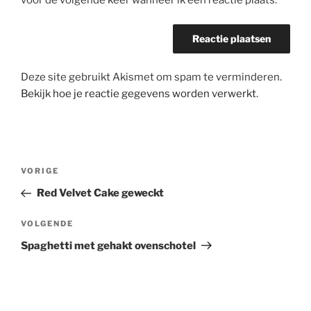
voor de volgende keer wanneer ik een reactie plaats.
Deze site gebruikt Akismet om spam te verminderen.
Bekijk hoe je reactie gegevens worden verwerkt
.
Bericht
Vorig
VORIGE
navigatie
bericht
Red Velvet Cake geweckt
Volgend
VOLGENDE
bericht
Spaghetti met gehakt ovenschotel