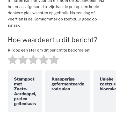
minuten kan het vuur uit en moet de pot afkoelen. Na
helemaal afgekoeld te zijn kan de pot op een koele
donkere plek wachten op gebruik. Na een dag of
veertien is de Komkommer op zoet-zuur goed op
smaak.
Hoe waardeert u dit bericht?
Klik op een ster om dit bericht te beoordelen!
Stamppot
Knapperige
Unieke
met
gefermenteerde
zoetzur
Zoete-
rode uien
bloemko
Aardappel,
prei en
geitenkaas