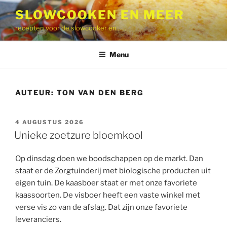
Ga
SLOWCOOKEN EN MEER
naar
recepten voor de slowcooker en …..
de
inhoud
Menu
AUTEUR:
TON VAN DEN BERG
GEPLAATST
4 AUGUSTUS 2026
OP
Unieke zoetzure bloemkool
Op dinsdag doen we boodschappen op de markt. Dan
staat er de Zorgtuinderij met biologische producten uit
eigen tuin. De kaasboer staat er met onze favoriete
kaassoorten. De visboer heeft een vaste winkel met
verse vis zo van de afslag. Dat zijn onze favoriete
leveranciers.