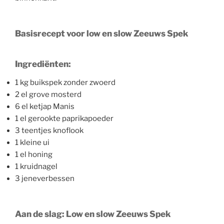
Basisrecept voor low en slow Zeeuws Spek
Ingrediënten:
1 kg buikspek zonder zwoerd
2 el grove mosterd
6 el ketjap Manis
1 el gerookte paprikapoeder
3 teentjes knoflook
1 kleine ui
1 el honing
1 kruidnagel
3 jeneverbessen
Aan de slag: Low en slow Zeeuws Spek