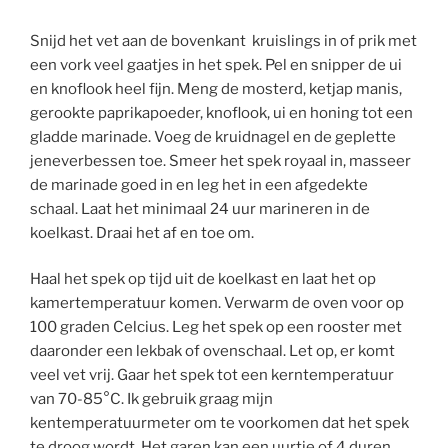
Snijd het vet aan de bovenkant kruislings in of prik met
een vork veel gaatjes in het spek. Pel en snipper de ui
en knoflook heel fijn. Meng de mosterd, ketjap manis,
gerookte paprikapoeder, knoflook, ui en honing tot een
gladde marinade. Voeg de kruidnagel en de geplette
jeneverbessen toe. Smeer het spek royaal in, masseer
de marinade goed in en leg het in een afgedekte
schaal. Laat het minimaal 24 uur marineren in de
koelkast. Draai het af en toe om.
Haal het spek op tijd uit de koelkast en laat het op
kamertemperatuur komen. Verwarm de oven voor op
100 graden Celcius. Leg het spek op een rooster met
daaronder een lekbak of ovenschaal. Let op, er komt
veel vet vrij. Gaar het spek tot een kerntemperatuur
van 70-85°C. Ik gebruik graag mijn
kentemperatuurmeter om te voorkomen dat het spek
te droog wordt. Het garen kan een uurtje of 4 duren.