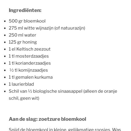
Ingrediënten:
500 gr bloemkool
275 ml witte wijnazijn (of natuurazijn)
250 ml water
125 gr honing
1 el Keltisch zeezout
1 tl mosterdzaadjes
1 tl korianderzaadjes
½ tl komijnzaadjes
1 tl gemalen kurkuma
1 laurierblad
Schil van ½ biologische sinaasappel (alleen de oranje
schil, geen wit)
Aan de slag: zoetzure bloemkool
Snijd de bloemkool in kleine, gelijkmatige roosjes. Was