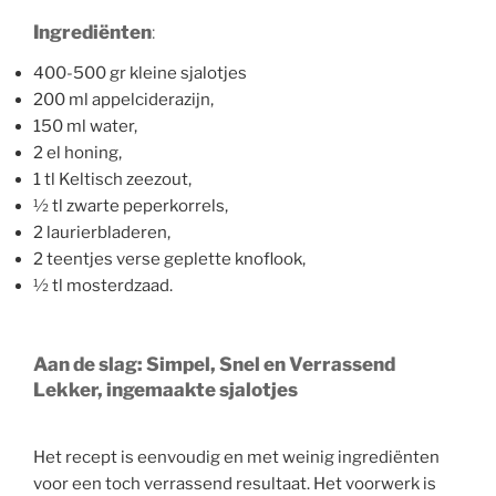
Ingrediënten
:
400-500 gr kleine sjalotjes
200 ml appelciderazijn,
150 ml water,
2 el honing,
1 tl Keltisch zeezout,
½ tl zwarte peperkorrels,
2 laurierbladeren,
2 teentjes verse geplette knoflook,
½ tl mosterdzaad.
Aan de slag: Simpel, Snel en Verrassend
Lekker, ingemaakte sjalotjes
Het recept is eenvoudig en met weinig ingrediënten
voor een toch verrassend resultaat. Het voorwerk is