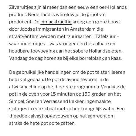
Zilveruitjes zijn al meer dan een eeuw een oer-Hollands
product. Nederland is wereldwijd de grootste
producent. De
inmaaktraditie
kreeg een grote boost
door Joodse immigranten in Amsterdam die
straatventers werden met “zuurkarren”. Tafelzuur –
waaronder uitjes – was vroeger een betaalbare en
houdbare toevoeging aan het sobere Hollandse eten.
Vandaag de dag horen ze bij elke borrelplank en kaas.
De gebruikelijke handelingen om de pot te steriliseren
heb ik al gedaan. De pot de avond tevoren in de
afwasmachine op het heetste programma. Vandaag de
pot in de oven voor 15 minuten op 150 graden en het
Simpel, Snel en Verrassend Lekker, ingemaakte
sjalotjes in een schaal met zo heet mogelijk water. Een
theedoek alvast opgevouwen op het aanrecht om
straks de hete pot op te zetten.