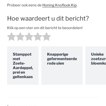
Probeer ook eens de
Honing Knoflook Kip
.
Hoe waardeert u dit bericht?
Klik op een ster om dit bericht te beoordelen!
Stamppot
Knapperige
Unieke
met
gefermenteerde
zoetzur
Zoete-
rode uien
bloemko
Aardappel,
prei en
geitenkaas