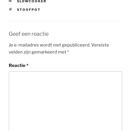
CATEGORIEËN
SLOWCOOKER
TAGS
STOOFPOT
Geef een reactie
Je e-mailadres wordt niet gepubliceerd.
Vereiste
velden zijn gemarkeerd met
*
Reactie
*