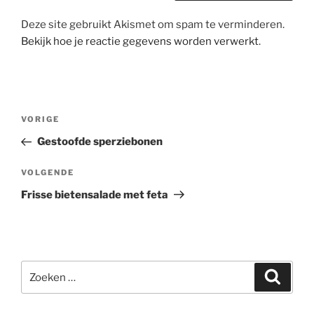
Deze site gebruikt Akismet om spam te verminderen.
Bekijk hoe je reactie gegevens worden verwerkt
.
Bericht
Vorig
VORIGE
navigatie
bericht
Gestoofde sperziebonen
Volgend
VOLGENDE
bericht
Frisse bietensalade met feta
Zoeken
Zoeke
naar: