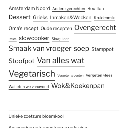
Amsterdam Noord
Bouillon
Andere gerechten
Dessert
Grieks
Inmaken&Wecken
Kruidenmix
Ovengerecht
Oma’s recept
Oude recepten
slowcooker
Slowjuicer
Pasta
Smaak van vroeger
soep
Stamppot
Van alles wat
Stoofpot
Vegetarisch
Vergeten vlees
Vergeten groenten
Wok&Koekenpan
Wat eten we vanavond
Unieke zoetzure bloemkool
Knapperige gefermenteerde rode uien