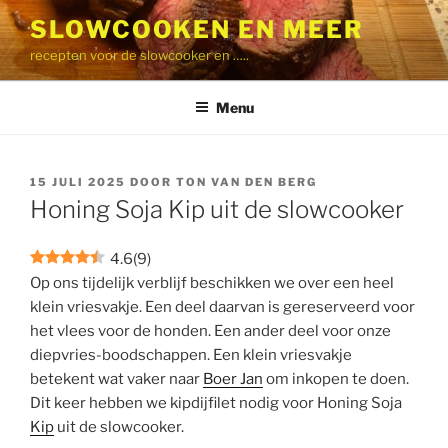
Ga
SLOWCOOKEN EN MEER
naar
recepten voor de slowcooker en …..
de
inhoud
Menu
GEPLAATST
15 JULI 2025
DOOR
TON VAN DEN BERG
OP
Honing Soja Kip uit de slowcooker
4.6
(
9
)
Op ons tijdelijk verblijf beschikken we over een heel
klein vriesvakje. Een deel daarvan is gereserveerd voor
het vlees voor de honden. Een ander deel voor onze
diepvries-boodschappen. Een klein vriesvakje
betekent wat vaker naar
Boer Jan
om inkopen te doen.
Dit keer hebben we kipdijfilet nodig voor Honing Soja
Kip
uit de slowcooker.