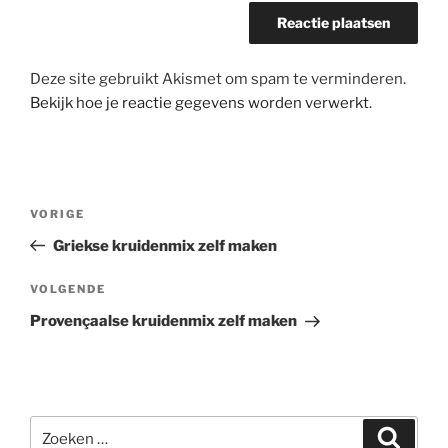
Deze site gebruikt Akismet om spam te verminderen.
Bekijk hoe je reactie gegevens worden verwerkt
.
Bericht
Vorig
VORIGE
navigatie
bericht
Griekse kruidenmix zelf maken
Volgend
VOLGENDE
bericht
Provençaalse kruidenmix zelf maken
Zoeken
Zoeke