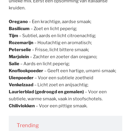
unieke mix. Eerst een opsomming van Italiaanse
kruiden.
Oregano
– Een krachtige, aardse smaak;
Basilicum
– Zoet en licht peperig;
Tijm
– Subtiel, aards en licht citroenachtig;
Rozemarijn
– Houtachtig en aromatisch;
Peterselie
– Frisse, licht bittere smaak;
Marjolein
– Zachter en zoeter dan oregano;
Salie
– Aards en licht peperig;
Knoflookpoeder
– Geeft een hartige, umami-smaak;
Uienpoeder
– Voor een subtiele zoetheid
Venkelzaad
– Licht zoet en anijsachtig;
Laurierblad (gedroogd en gemalen)
– Voor een
subtiele, warme smaak, vaak in stoofschotels.
Chilivlokken
– Voor een pittige smaak.
Trending