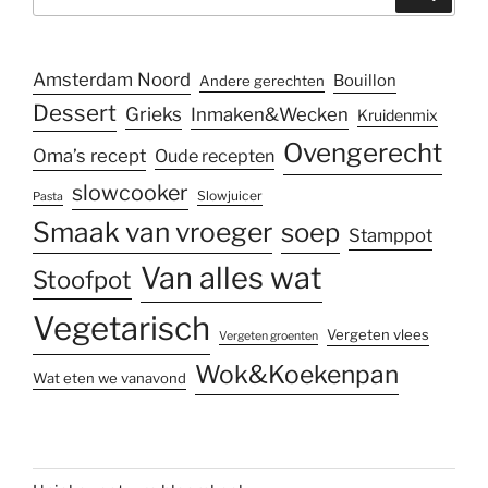
naar:
Amsterdam Noord
Bouillon
Andere gerechten
Dessert
Grieks
Inmaken&Wecken
Kruidenmix
Ovengerecht
Oma’s recept
Oude recepten
slowcooker
Slowjuicer
Pasta
Smaak van vroeger
soep
Stamppot
Van alles wat
Stoofpot
Vegetarisch
Vergeten vlees
Vergeten groenten
Wok&Koekenpan
Wat eten we vanavond