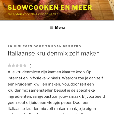
Ga
SLOWCOOKEN EN MEER
naar
recepten voor de slowcooker en …..
de
inhoud
Menu
GEPLAATST
26 JUNI 2025
DOOR
TON VAN DEN BERG
OP
Italiaanse kruidenmix zelf maken
(
)
Alle kruidenmixen zijn kant en klaar te koop. Op
internet en in fysieke winkels. Waarom zou je dan zelf
een kruidenmix willen maken. Nou, door zelf een
kruidenmix samenstellen bepaal je de specifieke
ingrediënten, aangepast aan jouw smaak. Bijvoorbeeld
geen zout of juist een vleugje peper. Door een
Italiaanse kruidenmix zelf maken maak je je eigen