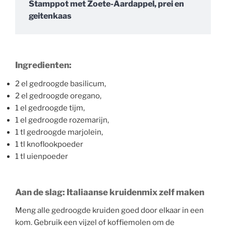
Stamppot met Zoete-Aardappel, prei en
geitenkaas
Ingredienten:
2 el gedroogde basilicum,
2 el gedroogde oregano,
1 el gedroogde tijm,
1 el gedroogde rozemarijn,
1 tl gedroogde marjolein,
1 tl knoflookpoeder
1 tl uienpoeder
Aan de slag: Italiaanse kruidenmix zelf maken
Meng alle gedroogde kruiden goed door elkaar in een
kom. Gebruik een vijzel of koffiemolen om de