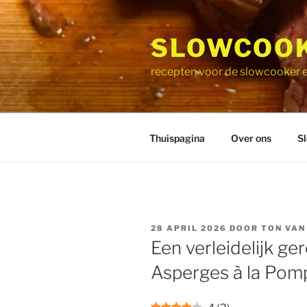
Ga
naar
SLOWCOOK
de
inhoud
recepten voor de slowcooker e
Thuispagina
Over ons
S
GEPLAATST
28 APRIL 2026
DOOR
TON VAN
OP
Een verleidelijk ge
Asperges à la Pom