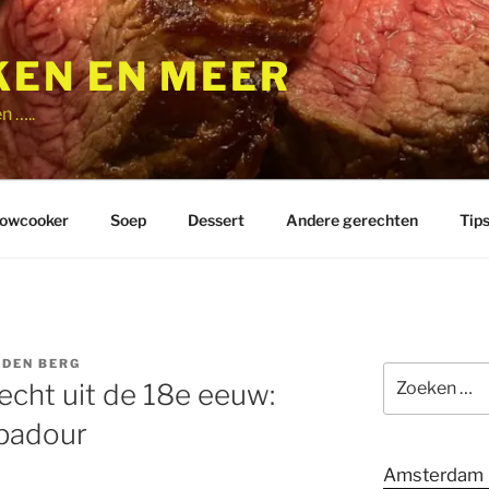
EN EN MEER
n …..
lowcooker
Soep
Dessert
Andere gerechten
Tip
 DEN BERG
Zoeken
recht uit de 18e eeuw:
naar:
padour
Amsterdam 