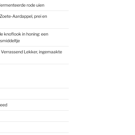
fermenteerde rode uien
oete-Aardappel, prei en
 knoflook in honing: een
smiddeltje
n Verrassend Lekker, ingemaakte
feed