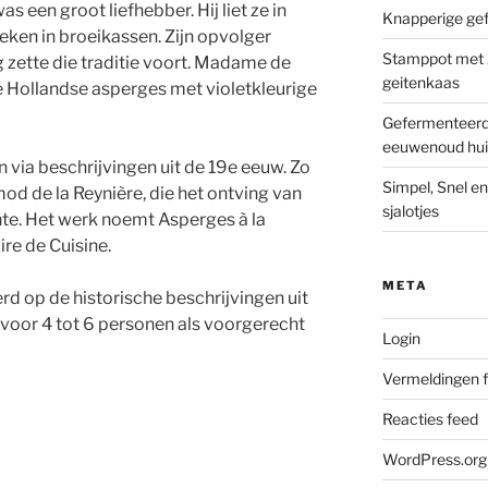
s een groot liefhebber. Hij liet ze in
Knapperige ge
weken in broeikassen. Zijn opvolger
Stamppot met Z
 zette die traditie voort. Madame de
geitenkaas
 Hollandse asperges met violetkleurige
Gefermenteerde
eeuwenoud hui
 via beschrijvingen uit de 19e eeuw. Zo
Simpel, Snel e
d de la Reynière, die het ontving van
sjalotjes
te. Het werk noemt Asperges à la
re de Cuisine.
META
d op de historische beschrijvingen uit
voor 4 tot 6 personen als voorgerecht
Login
Vermeldingen 
Reacties feed
WordPress.org