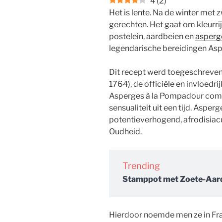
4
(
2
)
Het is lente. Na de winter met z
gerechten. Het gaat om kleurrij
postelein, aardbeien en
asperg
legendarische bereidingen Asp
Dit recept werd toegeschrev
1764), de officiële en invloedr
Asperges à la Pompadour combi
sensualiteit uit een tijd. Asper
potentieverhogend, afrodisiac
Oudheid.
Trending
Stamppot met Zoete-Aarda
Hierdoor noemde men ze in Fra