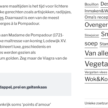
De
Bouillon
ware maaltijden is het tijd voor lichtere
Inmaken&W
ke gerechten zoals artisjokken, radijsjes,
Oma’s recep
es
. Daarnaast is een van de meest
erges à la Pompadour.
Ovenger
Sm
en aan Madame de Pompadour (1721-
Slowjuicer
ijke maîtresse van koning Lodewijk XV.
soep
Sta
neert luxe, geschiedenis en
Van all
ges werden gezien als
um golden. Zeg maar de Viagra van de
Vegeta
Vergeten vlees
Wok&Ko
ppel, prei en geitenkaas
Unieke zoetzu
nkrijk soms ‘points d’amour’