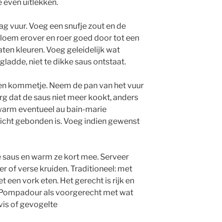
 even uitlekken.
ag vuur. Voeg een snufje zout en de
loem erover en roer goed door tot een
aten kleuren. Voeg geleidelijk wat
ladde, niet te dikke saus ontstaat.
 een kommetje. Neem de pan van het vuur
rg dat de saus niet meer kookt, anders
erwarm eventueel au bain-marie
 licht gebonden is. Voeg indien gewenst
 saus en warm ze kort mee. Serveer
er of verse kruiden. Traditioneel: met
een vork eten. Het gerecht is rijk en
a Pompadour als voorgerecht met wat
 vis of gevogelte