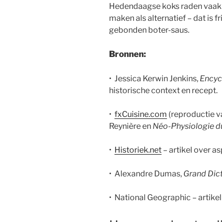
Hedendaagse koks raden vaak 
maken als alternatief – dat is f
gebonden boter-saus.
Bronnen:
• Jessica Kerwin Jenkins,
Encyc
historische context en recept.
•
fxCuisine.com
(reproductie va
Reynière en
Néo-Physiologie d
•
Historiek.net
– artikel over a
• Alexandre Dumas,
Grand Dict
• National Geographic – artikel