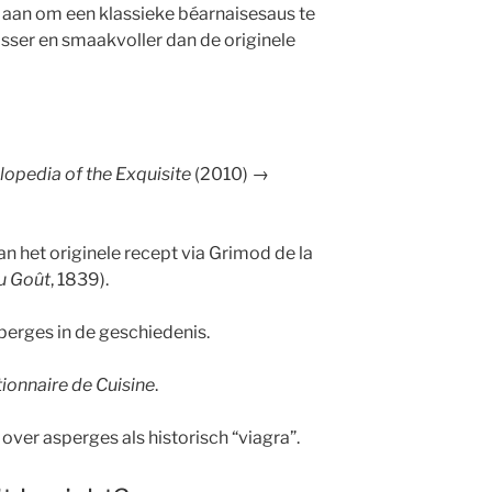
aan om een klassieke béarnaisesaus te
risser en smaakvoller dan de originele
lopedia of the Exquisite
(2010) →
n het originele recept via Grimod de la
u Goût
, 1839).
sperges in de geschiedenis.
ionnaire de Cuisine
.
 over asperges als historisch “viagra”.