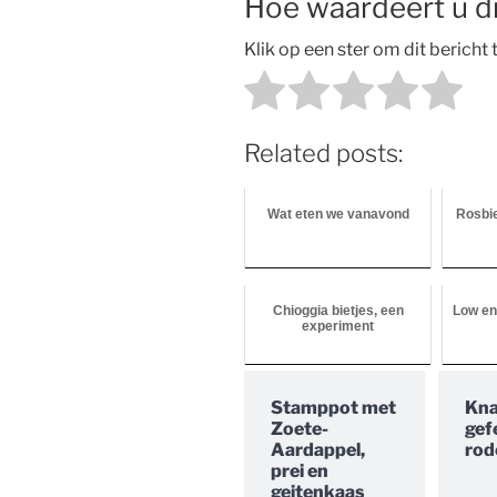
Hoe waardeert u di
Klik op een ster om dit bericht
Related posts:
Wat eten we vanavond
Rosbi
Chioggia bietjes, een
Low en
experiment
Stamppot met
Kna
Zoete-
gef
Aardappel,
rod
prei en
geitenkaas