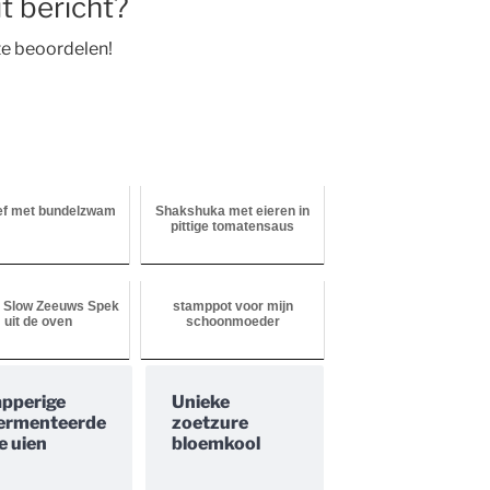
t bericht?
 te beoordelen!
ef met bundelzwam
Shakshuka met eieren in
pittige tomatensaus
 Slow Zeeuws Spek
stamppot voor mijn
uit de oven
schoonmoeder
pperige
Unieke
ermenteerde
zoetzure
e uien
bloemkool