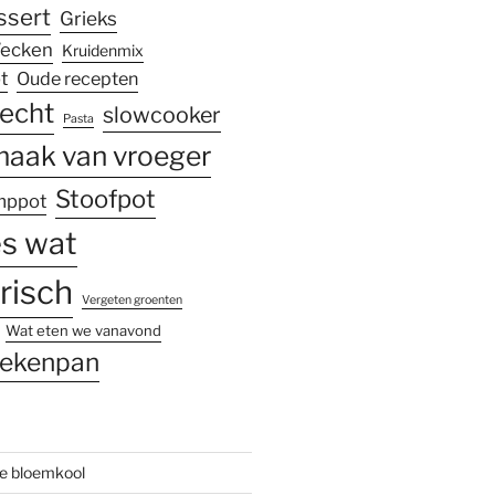
ssert
Grieks
ecken
Kruidenmix
t
Oude recepten
echt
slowcooker
Pasta
aak van vroeger
Stoofpot
mppot
es wat
risch
Vergeten groenten
Wat eten we vanavond
ekenpan
re bloemkool