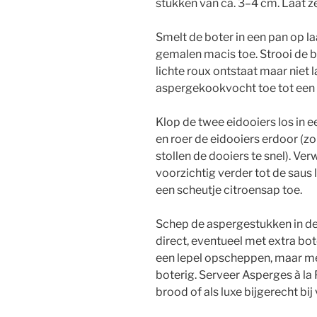
stukken van ca. 3–4 cm. Laat ze
Smelt de boter in een pan op la
gemalen macis toe. Strooi de b
lichte roux ontstaat maar niet l
aspergekookvocht toe tot een g
Klop de twee eidooiers los in
en roer de eidooiers erdoor (zo
stollen de dooiers te snel). V
voorzichtig verder tot de saus
een scheutje citroensap toe.
Schep de aspergestukken in de
direct, eventueel met extra bot
een lepel opscheppen, maar met 
boterig. Serveer Asperges à l
brood of als luxe bijgerecht bij