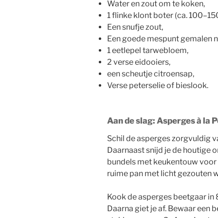
Water en zout om te koken,
1 flinke klont boter (ca. 100–15
Een snufje zout,
Een goede mespunt gemalen 
1 eetlepel tarwebloem,
2 verse eidooiers,
een scheutje citroensap,
Verse peterselie of bieslook.
Aan de slag: Asperges à la
Schil de asperges zorgvuldig 
Daarnaast snijd je de houtige o
bundels met keukentouw voor h
ruime pan met licht gezouten w
Kook de asperges beetgaar in 8
Daarna giet je af. Bewaar een 