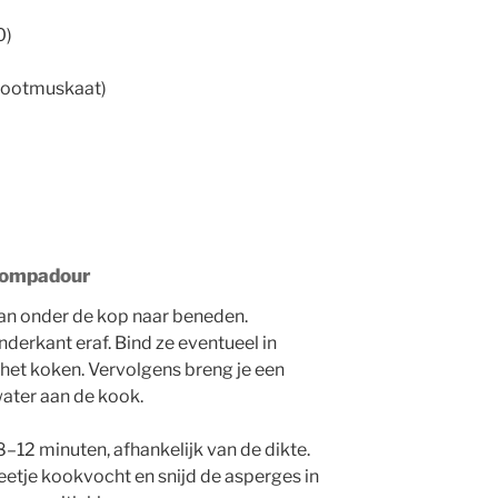
0)
nootmuskaat)
 Pompadour
van onder de kop naar beneden.
nderkant eraf. Bind ze eventueel in
et koken. Vervolgens breng je een
ater aan de kook.
–12 minuten, afhankelijk van de dikte.
beetje kookvocht en snijd de asperges in