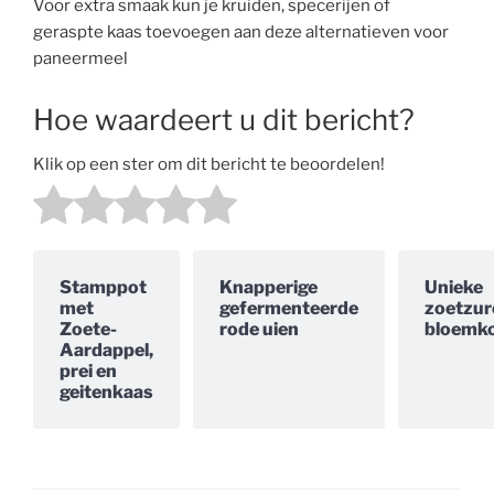
Voor extra smaak kun je kruiden, specerijen of
geraspte kaas toevoegen aan deze alternatieven voor
paneermeel
Hoe waardeert u dit bericht?
Klik op een ster om dit bericht te beoordelen!
Stamppot
Knapperige
Unieke
met
gefermenteerde
zoetzur
Zoete-
rode uien
bloemko
Aardappel,
prei en
geitenkaas