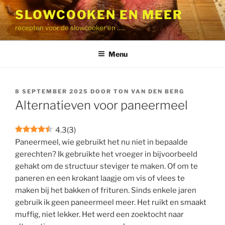
Ga
SLOWCOOKEN EN MEER
naar
recepten voor de slowcooker en …..
de
inhoud
Menu
GEPLAATST
8 SEPTEMBER 2025
DOOR
TON VAN DEN BERG
OP
Alternatieven voor paneermeel
4.3
(
3
)
Paneermeel, wie gebruikt het nu niet in bepaalde
gerechten? Ik gebruikte het vroeger in bijvoorbeeld
gehakt om de structuur steviger te maken. Of om te
paneren en een krokant laagje om vis of vlees te
maken bij het bakken of frituren. Sinds enkele jaren
gebruik ik geen paneermeel meer. Het ruikt en smaakt
muffig, niet lekker. Het werd een zoektocht naar