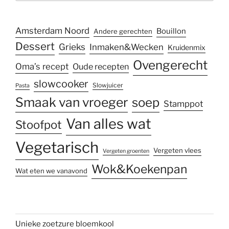
Amsterdam Noord
Bouillon
Andere gerechten
Dessert
Grieks
Inmaken&Wecken
Kruidenmix
Ovengerecht
Oma’s recept
Oude recepten
slowcooker
Slowjuicer
Pasta
Smaak van vroeger
soep
Stamppot
Van alles wat
Stoofpot
Vegetarisch
Vergeten vlees
Vergeten groenten
Wok&Koekenpan
Wat eten we vanavond
Unieke zoetzure bloemkool