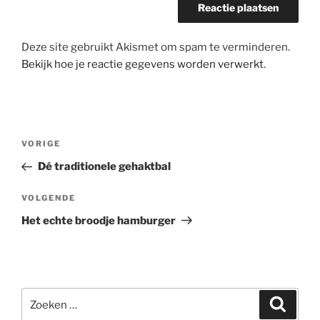
Deze site gebruikt Akismet om spam te verminderen.
Bekijk hoe je reactie gegevens worden verwerkt
.
Bericht
Vorig
VORIGE
navigatie
bericht
Dé traditionele gehaktbal
Volgend
VOLGENDE
bericht
Het echte broodje hamburger
Zoeken
Zoeke
naar: