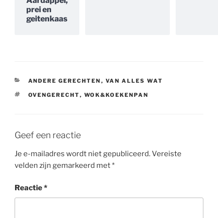
Aardappel,
prei en
geitenkaas
CATEGORIEËN
ANDERE GERECHTEN
,
VAN ALLES WAT
TAGS
OVENGERECHT
,
WOK&KOEKENPAN
Geef een reactie
Je e-mailadres wordt niet gepubliceerd.
Vereiste
velden zijn gemarkeerd met
*
Reactie
*