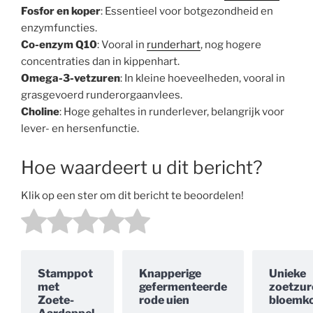
Fosfor en koper
: Essentieel voor botgezondheid en
enzymfuncties.
Co-enzym Q10
: Vooral in
runderhart
, nog hogere
concentraties dan in kippenhart.
Omega-3-vetzuren
: In kleine hoeveelheden, vooral in
grasgevoerd runderorgaanvlees.
Choline
: Hoge gehaltes in runderlever, belangrijk voor
lever- en hersenfunctie.
Hoe waardeert u dit bericht?
Klik op een ster om dit bericht te beoordelen!
Stamppot
Knapperige
Unieke
met
gefermenteerde
zoetzur
Zoete-
rode uien
bloemko