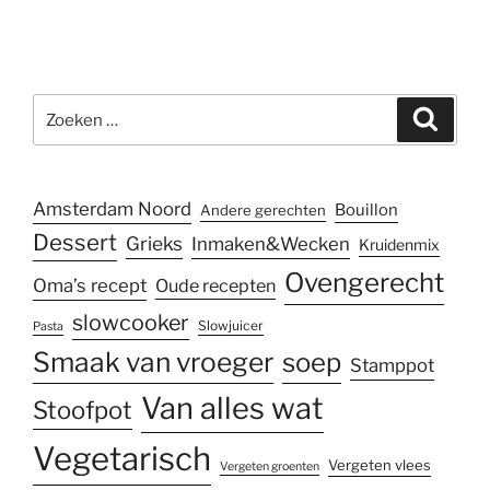
Zoeken
Zoeke
naar:
Amsterdam Noord
Bouillon
Andere gerechten
Dessert
Grieks
Inmaken&Wecken
Kruidenmix
Ovengerecht
Oma’s recept
Oude recepten
slowcooker
Slowjuicer
Pasta
Smaak van vroeger
soep
Stamppot
Van alles wat
Stoofpot
Vegetarisch
Vergeten vlees
Vergeten groenten