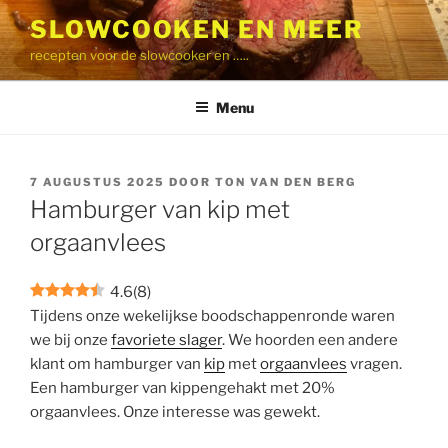
Ga
SLOWCOOKEN EN MEER
naar
recepten voor de slowcooker en …..
de
inhoud
Menu
GEPLAATST
7 AUGUSTUS 2025
DOOR
TON VAN DEN BERG
OP
Hamburger van kip met
orgaanvlees
4.6
(
8
)
Tijdens onze wekelijkse boodschappenronde waren
we bij onze
favoriete slager
. We hoorden een andere
klant om hamburger van
kip
met
orgaanvlees
vragen.
Een hamburger van kippengehakt met 20%
orgaanvlees. Onze interesse was gewekt.