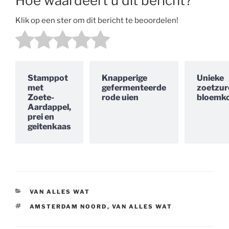
Hoe waardeert u dit bericht?
Klik op een ster om dit bericht te beoordelen!
Stamppot
Knapperige
Unieke
met
gefermenteerde
zoetzur
Zoete-
rode uien
bloemko
Aardappel,
prei en
geitenkaas
CATEGORIEËN
VAN ALLES WAT
TAGS
AMSTERDAM NOORD
,
VAN ALLES WAT