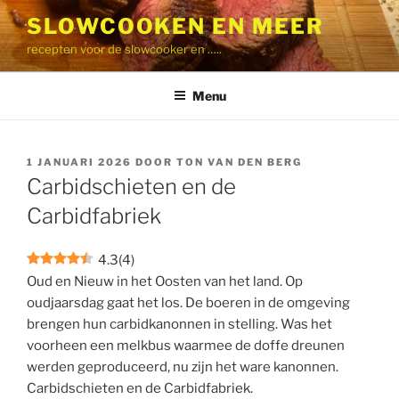
Ga
SLOWCOOKEN EN MEER
naar
recepten voor de slowcooker en …..
de
inhoud
Menu
GEPLAATST
1 JANUARI 2026
DOOR
TON VAN DEN BERG
OP
Carbidschieten en de
Carbidfabriek
4.3
(
4
)
Oud en Nieuw in het Oosten van het land. Op
oudjaarsdag gaat het los. De boeren in de omgeving
brengen hun carbidkanonnen in stelling. Was het
voorheen een melkbus waarmee de doffe dreunen
werden geproduceerd, nu zijn het ware kanonnen.
Carbidschieten en de Carbidfabriek.