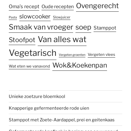
Ovengerecht
Oma’s recept
Oude recepten
slowcooker
Slowjuicer
Pasta
Smaak van vroeger
soep
Stamppot
Van alles wat
Stoofpot
Vegetarisch
Vergeten vlees
Vergeten groenten
Wok&Koekenpan
Wat eten we vanavond
Unieke zoetzure bloemkool
Knapperige gefermenteerde rode uien
Stamppot met Zoete-Aardappel, prei en geitenkaas