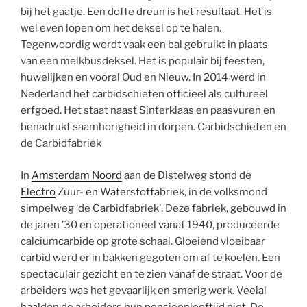
bij het gaatje. Een doffe dreun is het resultaat. Het is
wel even lopen om het deksel op te halen.
Tegenwoordig wordt vaak een bal gebruikt in plaats
van een melkbusdeksel. Het is populair bij feesten,
huwelijken en vooral Oud en Nieuw. In 2014 werd in
Nederland het carbidschieten officieel als cultureel
erfgoed. Het staat naast Sinterklaas en paasvuren en
benadrukt saamhorigheid in dorpen. Carbidschieten en
de Carbidfabriek
In
Amsterdam Noord
aan de Distelweg stond de
Electro
Zuur- en Waterstoffabriek, in de volksmond
simpelweg ‘de Carbidfabriek’. Deze fabriek, gebouwd in
de jaren ’30 en operationeel vanaf 1940, produceerde
calciumcarbide op grote schaal. Gloeiend vloeibaar
carbid werd er in bakken gegoten om af te koelen. Een
spectaculair gezicht en te zien vanaf de straat. Voor de
arbeiders was het gevaarlijk en smerig werk. Veelal
haalden de arbeiders hun pensioenleeftijd niet. De