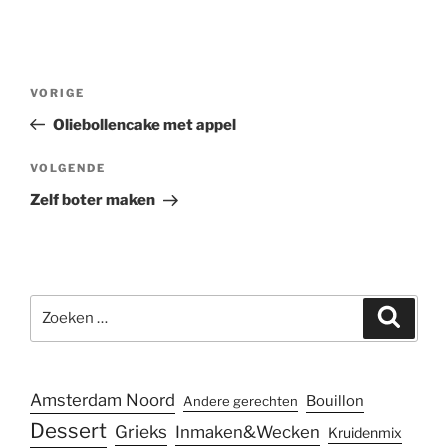
Bericht
Vorig
VORIGE
navigatie
bericht
Oliebollencake met appel
Volgend
VOLGENDE
bericht
Zelf boter maken
Zoeken
Zoeke
naar:
Amsterdam Noord
Bouillon
Andere gerechten
Dessert
Grieks
Inmaken&Wecken
Kruidenmix