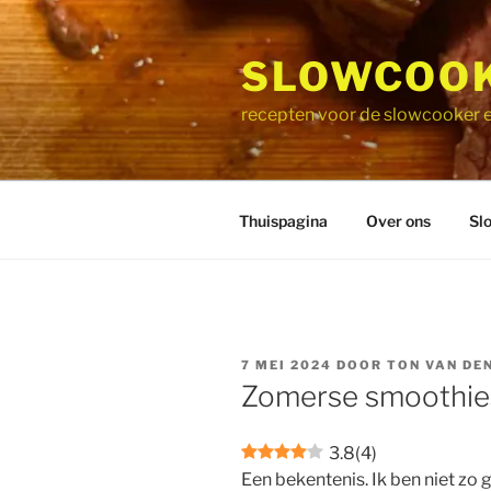
Ga
naar
SLOWCOOK
de
inhoud
recepten voor de slowcooker e
Thuispagina
Over ons
Sl
GEPLAATST
7 MEI 2024
DOOR
TON VAN DE
OP
Zomerse smoothie
3.8
(
4
)
Een bekentenis. Ik ben niet zo