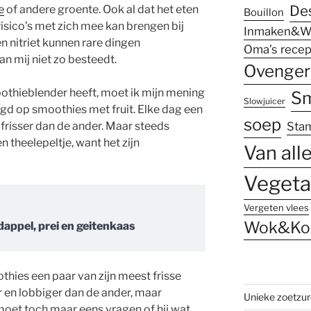
De
e
of andere groente. Ook al dat het eten
Bouillon
sico’s met zich mee kan brengen bij
Inmaken&W
n nitriet kunnen rare dingen
Oma’s recep
an mij niet zo besteedt.
Ovenger
thieblender heeft, moet ik mijn mening
Sm
Slowjuicer
legd op smoothies met fruit. Elke dag een
soep
frisser dan de ander. Maar steeds
Sta
n theelepeltje, want het zijn
Van all
Vegeta
Vergeten vlees
Wok&Ko
ppel, prei en geitenkaas
hies een paar van zijn meest frisse
 en lobbiger dan de ander, maar
Unieke zoetzu
 moet toch maar eens vragen of hij wat