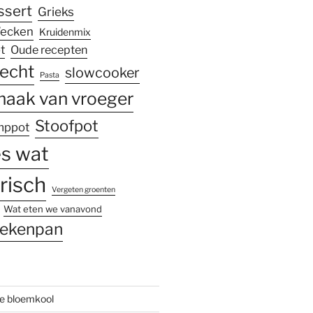
ssert
Grieks
ecken
Kruidenmix
t
Oude recepten
echt
slowcooker
Pasta
aak van vroeger
Stoofpot
mppot
es wat
risch
Vergeten groenten
Wat eten we vanavond
ekenpan
re bloemkool