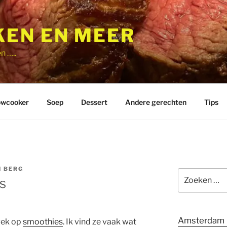
EN EN MEER
n …..
owcooker
Soep
Dessert
Andere gerechten
Tips
N BERG
Zoeken
s
naar:
Amsterdam 
 gek op
smoothies
. Ik vind ze vaak wat