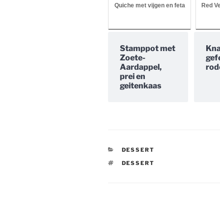
Quiche met vijgen en feta
Red Ve
Stamppot met
Kna
Zoete-
gef
Aardappel,
rod
prei en
geitenkaas
CATEGORIEËN
DESSERT
TAGS
DESSERT