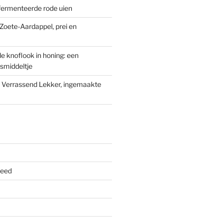
fermenteerde rode uien
oete-Aardappel, prei en
 knoflook in honing: een
smiddeltje
n Verrassend Lekker, ingemaakte
feed