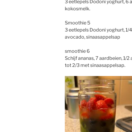
3 eetlepels Dodoni yoghurt, 6 
kokosmelk.
Smoothie 5
3 eetlepels Dodoni yoghurt, 1/
avocado, sinaasappelsap
smoothie 6
Schijf ananas, 7 aardbeien, 1/
tot 2/3 met sinaasappelsap.