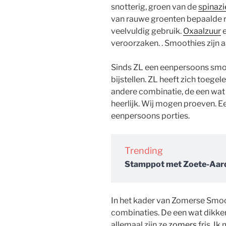
snotterig, groen van de
spinazi
van rauwe groenten bepaalde ri
veelvuldig gebruik.
Oxaalzuur
e
veroorzaken. . Smoothies zijn a
Sinds ZL een eenpersoons smoo
bijstellen. ZL heeft zich toege
andere combinatie, de een wat 
heerlijk. Wij mogen proeven. Ee
eenpersoons porties.
Trending
Stamppot met Zoete-Aarda
In het kader van Zomerse Smoot
combinaties. De een wat dikker
allemaal zijn ze
zomers
fris. Ik