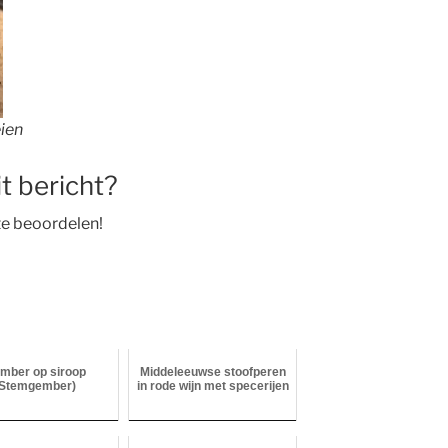
ien
t bericht?
 te beoordelen!
mber op siroop
Middeleeuwse stoofperen
(Stemgember)
in rode wijn met specerijen