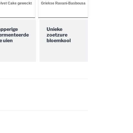
lvet Cake geweckt
Griekse Ravani-Basbousa
pperige
Unieke
ermenteerde
zoetzure
e uien
bloemkool