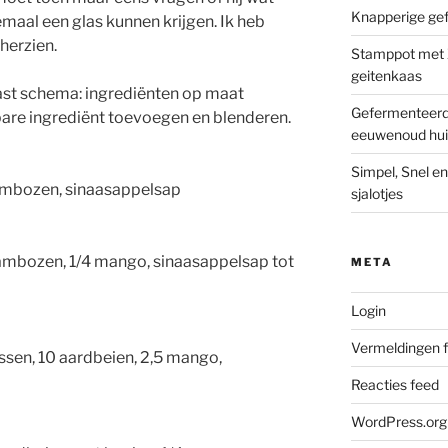
Knapperige ge
aal een glas kunnen krijgen. Ik heb
herzien.
Stamppot met Z
geitenkaas
ast schema: ingrediënten op maat
Gefermenteerde
ibare ingrediënt toevoegen en blenderen.
eeuwenoud hui
Simpel, Snel e
rambozen, sinaasappelsap
sjalotjes
frambozen, 1/4 mango, sinaasappelsap tot
META
Login
Vermeldingen 
ssen, 10 aardbeien, 2,5 mango,
Reacties feed
WordPress.org